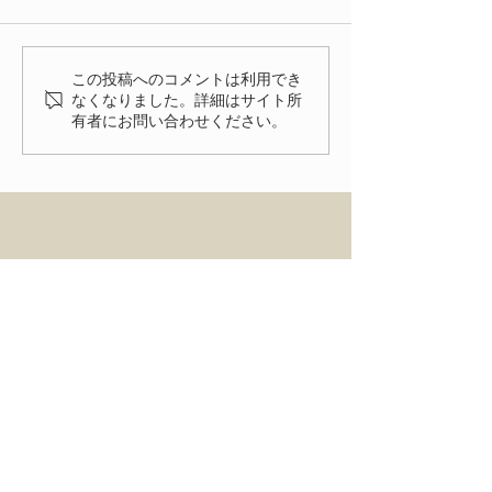
今年もたくさんの方にご来場
いただきありがとうございま
いよいよ明後日
した。 FIAT FESTA
この投稿へのコメントは利用でき
2026、無事に終了致しまし
なくなりました。詳細はサイト所
有者にお問い合わせください。
た！ 来年、またお会いでき
る事を楽しみにしておりま
す。
HOME
ENTRY
NEWS
ACCESS
FIAT FESTA 事務局
〒334-0012 埼玉県川口市八幡木2-31-6