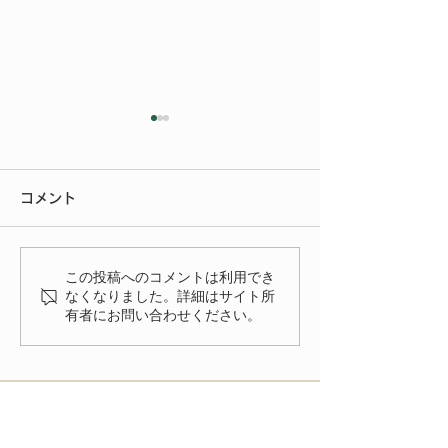
今年もご参加いただきあ
りがとうございました
コメント
今年もたくさんの方にご来場
いただきありがとうございま
いよいよ明後日
した。 FIAT FESTA
この投稿へのコメントは利用でき
2026、無事に終了致しまし
なくなりました。詳細はサイト所
有者にお問い合わせください。
た！ 来年、またお会いでき
る事を楽しみにしておりま
す。