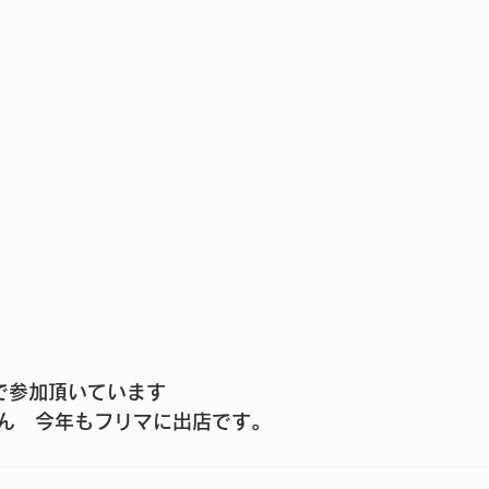
続で参加頂いています
ん　今年もフリマに出店です。