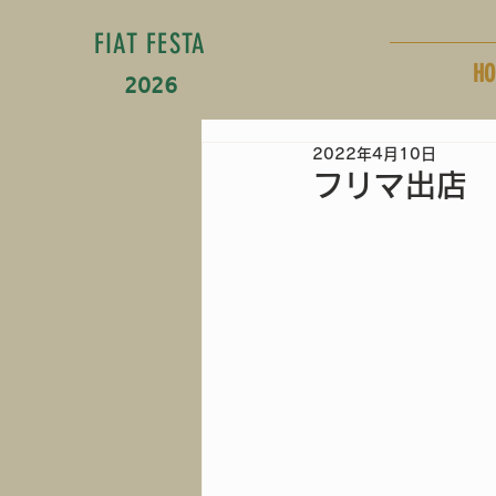
FIAT FESTA
HO
2026
2022年4月10日
フリマ出店