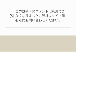
いただきありがとうございま
いよいよ明後日
した。 FIAT FESTA
この投稿へのコメントは利用でき
2026、無事に終了致しまし
なくなりました。詳細はサイト所
有者にお問い合わせください。
た！ 来年、またお会いでき
る事を楽しみにしておりま
す。
HOME
ENTRY
NEWS
ACCESS
FIAT FESTA 事務局
〒334-0012 埼玉県川口市八幡木2-31-6