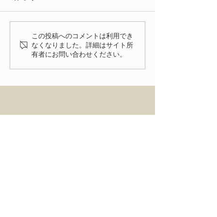
今年もたくさんの方にご来場
いただきありがとうございま
いよいよ明後日
した。 FIAT FESTA
この投稿へのコメントは利用でき
2026、無事に終了致しまし
なくなりました。詳細はサイト所
有者にお問い合わせください。
た！ 来年、またお会いでき
る事を楽しみにしておりま
す。
HOME
ENTRY
NEWS
ACCESS
FIAT FESTA 事務局
〒334-0012 埼玉県川口市八幡木2-31-6