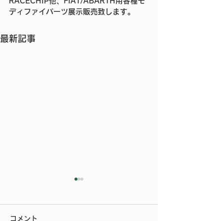
RACECHIP他、FIAT/ABARTH用各種モ
ディファイパーツ展示販売致します。
最新記事
今年もご参加いただきあ
りがとうございました
コメント