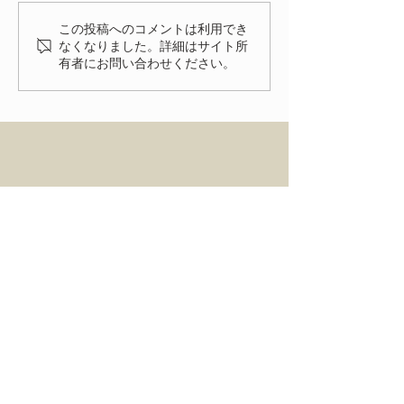
いよいよ明後日
した。 FIAT FESTA
この投稿へのコメントは利用でき
2026、無事に終了致しまし
なくなりました。詳細はサイト所
有者にお問い合わせください。
た！ 来年、またお会いでき
る事を楽しみにしておりま
す。
HOME
ENTRY
NEWS
ACCESS
FIAT FESTA 事務局
〒334-0012 埼玉県川口市八幡木2-31-6