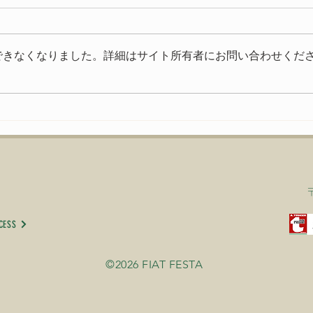
とうございました
今年もたくさんの方にご来場いた
できなくなりました。詳細はサイト所有者にお問い合わせくだ
だきありがとうございました。
いよ
FIAT FESTA 2026、無事に終
了致しました！ 来年、またお会
いできる事を楽しみにしておりま
す。
CESS
©2026 FIAT FESTA