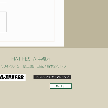
さ
いよ明後日は！
FIAT FESTA 事務局
〒334-0012 埼玉県川口市八幡木2-31-6
TRUCCO オンラインショップ
Go Up