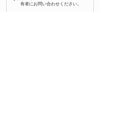
有者にお問い合わせください。
た！ 来年、またお会いでき
る事を楽しみにしておりま
す。
HOME
ENTRY
NEWS
ACCESS
FIAT FESTA 事務局
〒334-0012 埼玉県川口市八幡木2-31-6
TRUCCO オンラインショップ