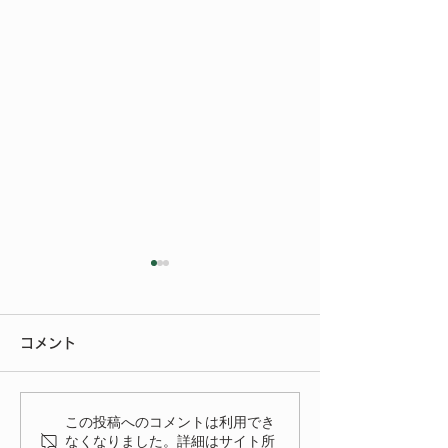
今年もご参加いただきあ
りがとうございました
コメント
今年もたくさんの方にご来場
いただきありがとうございま
いよいよ明後日
した。 FIAT FESTA
この投稿へのコメントは利用でき
2026、無事に終了致しまし
なくなりました。詳細はサイト所