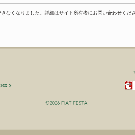
今年もたくさんの方にご来場いた
できなくなりました。詳細はサイト所有者にお問い合わせくだ
だきありがとうございました。
いよ
FIAT FESTA 2026、無事に終
了致しました！ 来年、またお会
いできる事を楽しみにしておりま
す。
CESS
©2026 FIAT FESTA