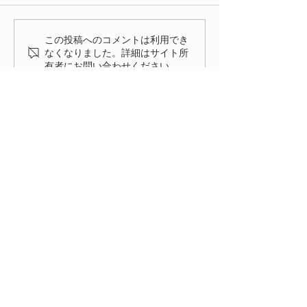
今年もたくさんの方にご来場
いただきありがとうございま
いよいよ明後日
した。 FIAT FESTA
この投稿へのコメントは利用でき
2026、無事に終了致しまし
なくなりました。詳細はサイト所
有者にお問い合わせください。
た！ 来年、またお会いでき
る事を楽しみにしておりま
す。
HOME
ENTRY
NEWS
ACCESS
FIAT FESTA 事務局
〒334-0012 埼玉県川口市八幡木2-31-6