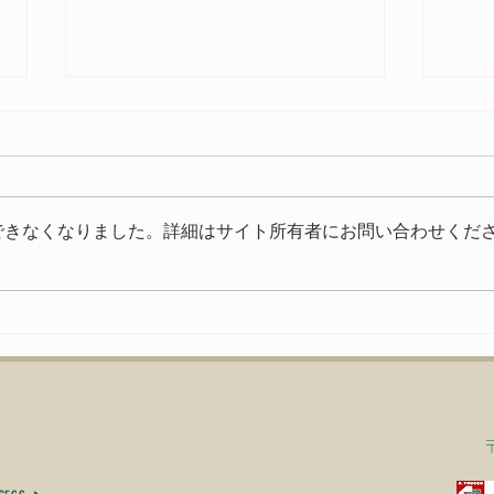
今年もご参加いただきありが
とうございました
今年もたくさんの方にご来場いた
できなくなりました。詳細はサイト所有者にお問い合わせくだ
だきありがとうございました。
いよ
FIAT FESTA 2026、無事に終
了致しました！ 来年、またお会
いできる事を楽しみにしておりま
す。