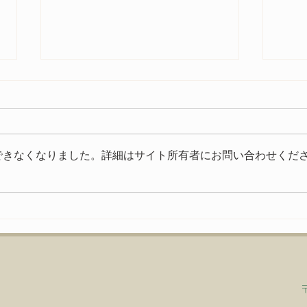
今年もご参加いただきありが
とうございました
今年もたくさんの方にご来場いた
できなくなりました。詳細はサイト所有者にお問い合わせくだ
だきありがとうございました。
いよ
FIAT FESTA 2026、無事に終
了致しました！ 来年、またお会
いできる事を楽しみにしておりま
す。