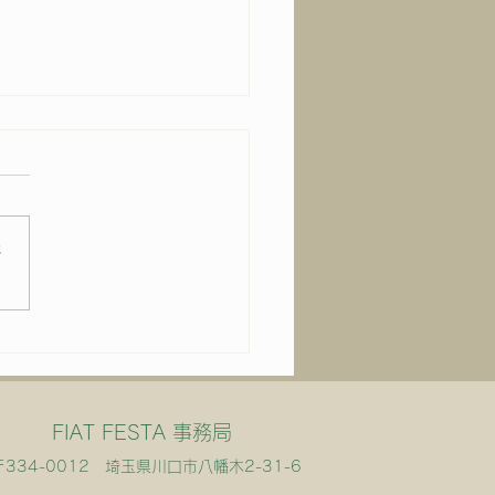
さ
いよ明後日は！
FIAT FESTA 事務局
〒334-0012 埼玉県川口市八幡木2-31-6