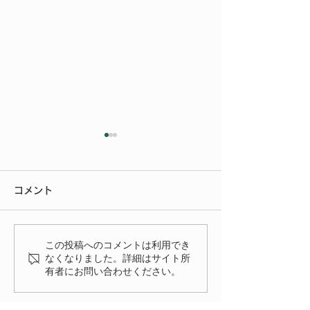
今年もご参加いただきあ
りがとうございました
コメント
今年もたくさんの方にご来場
いただきありがとうございま
いよいよ明後日
した。 FIAT FESTA
この投稿へのコメントは利用でき
2026、無事に終了致しまし
なくなりました。詳細はサイト所
有者にお問い合わせください。
た！ 来年、またお会いでき
る事を楽しみにしておりま
す。