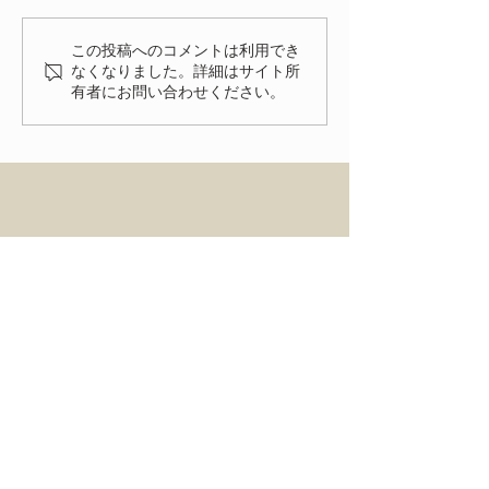
いただきありがとうございま
いよいよ明後日
した。 FIAT FESTA
この投稿へのコメントは利用でき
2026、無事に終了致しまし
なくなりました。詳細はサイト所
有者にお問い合わせください。
た！ 来年、またお会いでき
る事を楽しみにしておりま
す。
HOME
ENTRY
NEWS
ACCESS
FIAT FESTA 事務局
〒334-0012 埼玉県川口市八幡木2-31-6