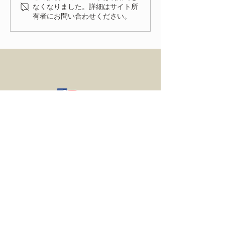
2026、無事に終了致しまし
なくなりました。詳細はサイト所
有者にお問い合わせください。
た！ 来年、またお会いでき
る事を楽しみにしておりま
す。
HOME
ENTRY
NEWS
ACCESS
FIAT FESTA 事務局
〒334-0012 埼玉県川口市八幡木2-31-6
TRUCCO オンラインショップ