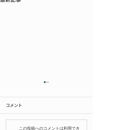
今年もご参加いただきあ
りがとうございました
コメント
今年もたくさんの方にご来場
いただきありがとうございま
いよいよ明後日
した。 FIAT FESTA
この投稿へのコメントは利用でき