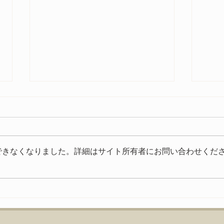
今年もご参加いただきありが
とうございました
今年もたくさんの方にご来場いた
できなくなりました。詳細はサイト所有者にお問い合わせくだ
だきありがとうございました。
いよ
FIAT FESTA 2026、無事に終
了致しました！ 来年、またお会
いできる事を楽しみにしておりま
す。