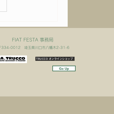
いよ明後日は！
FIAT FESTA 事務局
〒334-0012 埼玉県川口市八幡木2-31-6
TRUCCO オンラインショップ
Go Up