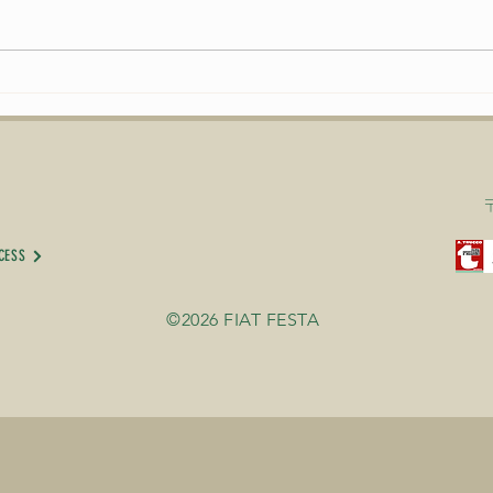
いよ
FIAT FESTA 2026、無事に終
了致しました！ 来年、またお会
いできる事を楽しみにしておりま
す。
CESS
©2026 FIAT FESTA