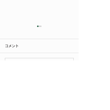
今年もご参加いただきあ
りがとうございました
コメント
今年もたくさんの方にご来場
いただきありがとうございま
いよいよ明後日
した。 FIAT FESTA
この投稿へのコメントは利用でき
2026、無事に終了致しまし
なくなりました。詳細はサイト所
有者にお問い合わせください。
た！ 来年、またお会いでき
る事を楽しみにしておりま
す。