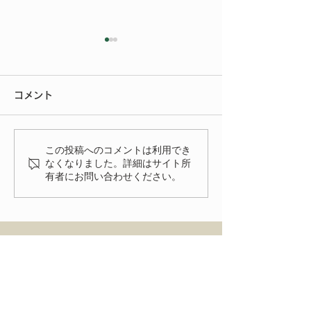
今年もご参加いただきあ
りがとうございました
コメント
今年もたくさんの方にご来場
いただきありがとうございま
いよいよ明後日
した。 FIAT FESTA
この投稿へのコメントは利用でき
2026、無事に終了致しまし
なくなりました。詳細はサイト所
有者にお問い合わせください。
た！ 来年、またお会いでき
る事を楽しみにしておりま
す。
HOME
ENTRY