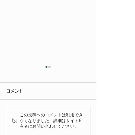
今年もご参加いただきあ
りがとうございました
コメント
今年もたくさんの方にご来場
いただきありがとうございま
いよいよ明後日
した。 FIAT FESTA
この投稿へのコメントは利用でき
2026、無事に終了致しまし
なくなりました。詳細はサイト所
有者にお問い合わせください。
た！ 来年、またお会いでき
る事を楽しみにしておりま