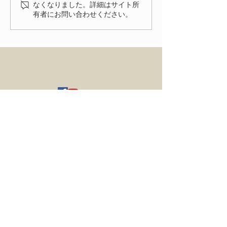
2026、無事に終了致しまし
なくなりました。詳細はサイト所
有者にお問い合わせください。
た！ 来年、またお会いでき
る事を楽しみにしておりま
す。
HOME
ENTRY
NEWS
ACCESS
FIAT FESTA 事務局
〒334-0012 埼玉県川口市八幡木2-31-6
TRUCCO オンラインショップ