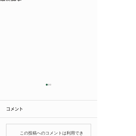
今年もご参加いただきあ
りがとうございました
コメント
今年もたくさんの方にご来場
いただきありがとうございま
いよいよ明後日
した。 FIAT FESTA
この投稿へのコメントは利用でき