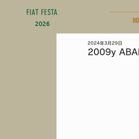
FIAT FESTA
HO
2026
2024年3月29日
2009y AB