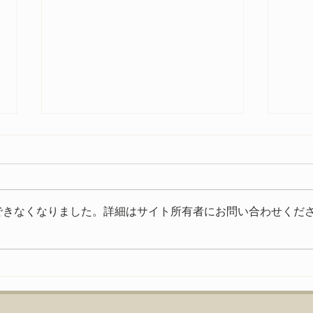
今年もご参加いただきありが
とうございました
今年もたくさんの方にご来場いた
できなくなりました。詳細はサイト所有者にお問い合わせくだ
だきありがとうございました。
いよ
FIAT FESTA 2026、無事に終
了致しました！ 来年、またお会
いできる事を楽しみにしておりま
す。