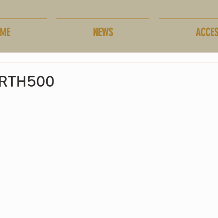
ME
NEWS
ACCE
ARTH500