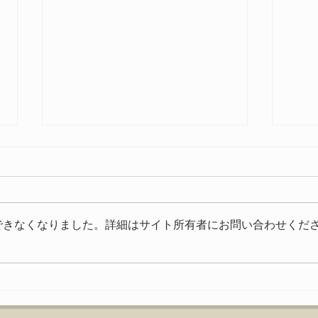
今年もご参加いただきありが
とうございました
今年もたくさんの方にご来場いた
できなくなりました。詳細はサイト所有者にお問い合わせくだ
だきありがとうございました。
いよ
FIAT FESTA 2026、無事に終
了致しました！ 来年、またお会
いできる事を楽しみにしておりま
す。