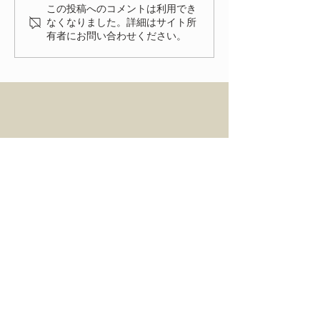
した。 FIAT FESTA
この投稿へのコメントは利用でき
2026、無事に終了致しまし
なくなりました。詳細はサイト所
有者にお問い合わせください。
た！ 来年、またお会いでき
る事を楽しみにしておりま
す。
HOME
ENTRY
NEWS
ACCESS
FIAT FESTA 事務局
〒334-0012 埼玉県川口市八幡木2-31-6