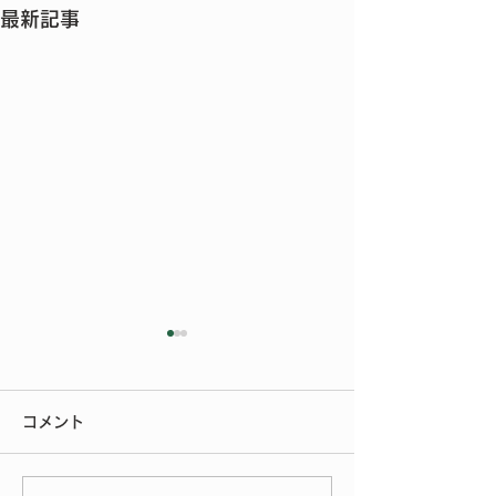
最新記事
今年もご参加いただきあ
りがとうございました
コメント
今年もたくさんの方にご来場
いただきありがとうございま
いよいよ明後日