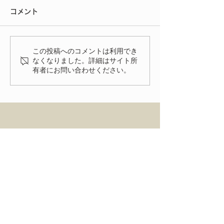
りがとうございました
コメント
今年もたくさんの方にご来場
いただきありがとうございま
いよいよ明後日
した。 FIAT FESTA
この投稿へのコメントは利用でき
2026、無事に終了致しまし
なくなりました。詳細はサイト所
有者にお問い合わせください。
た！ 来年、またお会いでき
る事を楽しみにしておりま
す。
HOME
ENTRY
NEWS
ACCESS
FIAT FESTA 事務局